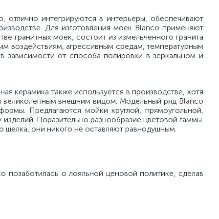
о, отлично интегрируются в интерьеры, обеспечивают
оизводстве. Для изготовления моек Blanco применяют
ве гранитных моек, состоит из измельченного гранита
ким воздействиям, агрессивным средам, температурным
в зависимости от способа полировки в зеркальном и
ая керамика также используется в производстве, хотя
и великолепным внешним видом. Модельный ряд Blanco
формы. Предлагаются мойки круглой, прямоугольной,
 изделий. Поразительно разнообразие цветовой гаммы.
о шелка, они никого не оставляют равнодушным.
o позаботилась о лояльной ценовой политике, сделав