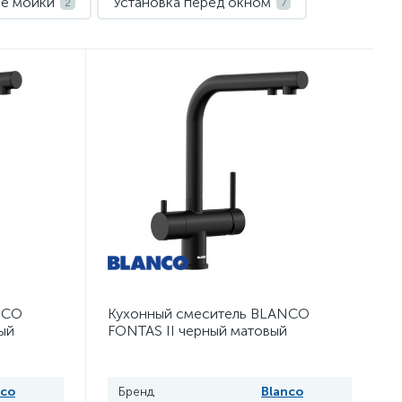
ые мойки
Установка перед окном
2
7
NCO
Кухонный смеситель BLANCO
ый
FONTAS II черный матовый
nco
Бренд
Blanco