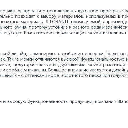
воляют рационально использовать кухонное пространств
тельно подходят к выбору материалов, используемых в пр
позитные материалы. SILGRANIT, применяемый в производст
ьного камня, поэтому устойчив к разного рода механичес
ты в уходе. Классические нержавеющие мойки выполняют 
ский дизайн, гармонируют с любым интерьером. Традиционн
рах. Такие мойки отличаются высокой функциональностью 
евые, полуторачашевые и двухчашевые мойки различной 
ли вообще уникальны. Большое внимание уделяется дизайну
шениях - с оттенками кофе, золотистого песка или голубог
н и высокую функциональность продукции, компания Blanc