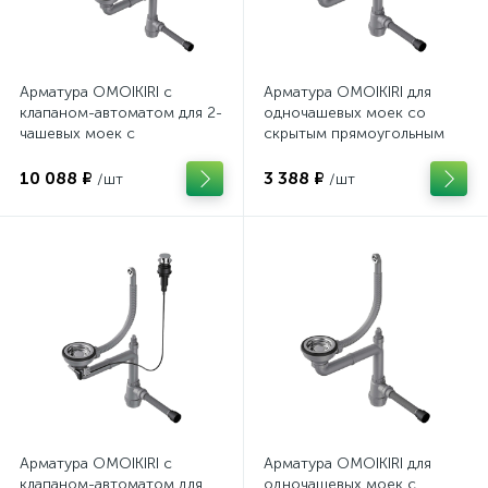
Арматура OMOIKIRI с
Арматура OMOIKIRI для
клапаном-автоматом для 2-
одночашевых моек со
чашевых моек с
скрытым прямоугольным
прямоугольными
переливом WK-1-S
переливами WK-2-A
10 088 ₽
3 388 ₽
/шт
/шт
Арматура OMOIKIRI с
Арматура OMOIKIRI для
клапаном-автоматом для
одночашевых моек с