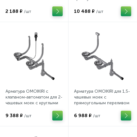
переливами и
декоративными
2 188 ₽
10 488 ₽
/шт
/шт
элементами для корзины
WK-2-C
Арматура OMOIKIRI с
Арматура OMOIKIRI для 1,5-
клапаном-автоматом для 2-
чашевых моек с
чашевых моек с круглыми
прямоугольным переливом
переливами WK-2-R-A-IN
WK-1,5-IN нерж. сталь
нерж. сталь
9 388 ₽
6 988 ₽
/шт
/шт