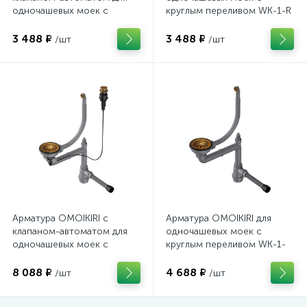
одночашевых моек с
круглым переливом WK-1-R
круглым переливом WK-1-
R-A
3 488 ₽
3 488 ₽
/шт
/шт
Арматура OMOIKIRI с
Арматура OMOIKIRI для
клапаном-автоматом для
одночашевых моек с
одночашевых моек с
круглым переливом WK-1-
круглым переливом WK-1-
CL-R
CL-R-A
8 088 ₽
4 688 ₽
/шт
/шт