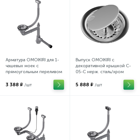
Арматура OMOIKIRI для 1-
Выпуск OMOIKIRI с
чашевых моек с
декоративной крышкой C-
прямоугольным переливом
05-C нерж. сталь/хром
WK-1
3 388 ₽
5 888 ₽
/шт
/шт